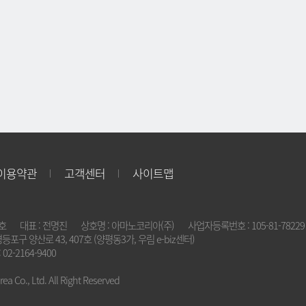
이용약관
고객센터
사이트맵
2호
대표 : 전명진
상호명 : 아마노코리아(주)
사업자등록번호 : 105-81-78229
영등포구 양산로 43, 407호 (양평동3가, 우림 e-biz센터)
 02-2164-9400
a Co., Ltd. All Right Reserved