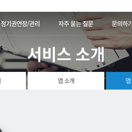
주메뉴 바로가기
본문 바로가기
정기권연장/관리
자주 묻는 질문
문의하
서비스 소개
개
앱 소개
앱