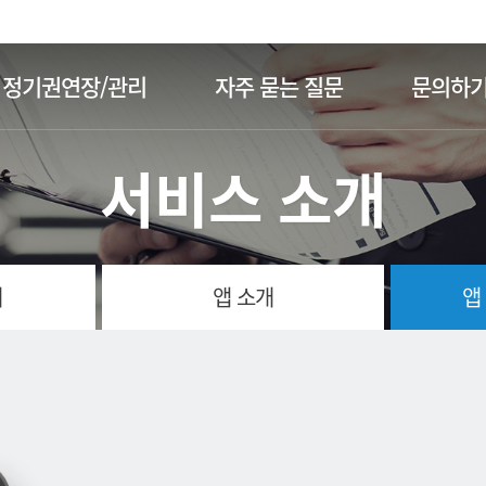
주메뉴 바로가기
본문 바로가기
정기권연장/관리
자주 묻는 질문
문의하
서비스 소개
개
앱 소개
앱