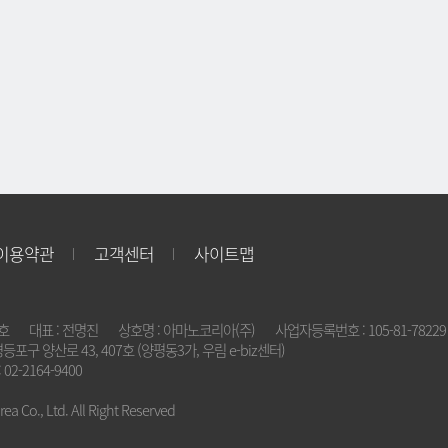
이용약관
고객센터
사이트맵
2호
대표 : 전명진
상호명 : 아마노코리아(주)
사업자등록번호 : 105-81-78229
영등포구 양산로 43, 407호 (양평동3가, 우림 e-biz센터)
 02-2164-9400
a Co., Ltd. All Right Reserved