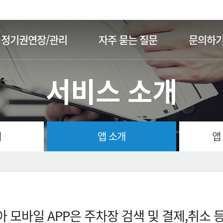
주메뉴 바로가기
본문 바로가기
정기권연장/관리
자주 묻는 질문
문의하
서비스 소개
개
앱 소개
앱
 모바일 APP은 주차장 검색 및 결제,취소 