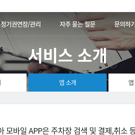
주메뉴 바로가기
본문 바로가기
정기권연장/관리
자주 묻는 질문
문의하
서비스 소개
개
앱 소개
앱
 모바일 APP은 주차장 검색 및 결제,취소 