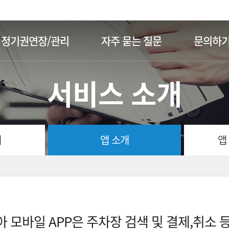
주메뉴 바로가기
본문 바로가기
정기권연장/관리
자주 묻는 질문
문의하
서비스 소개
개
앱 소개
앱
 모바일 APP은 주차장 검색 및 결제,취소 