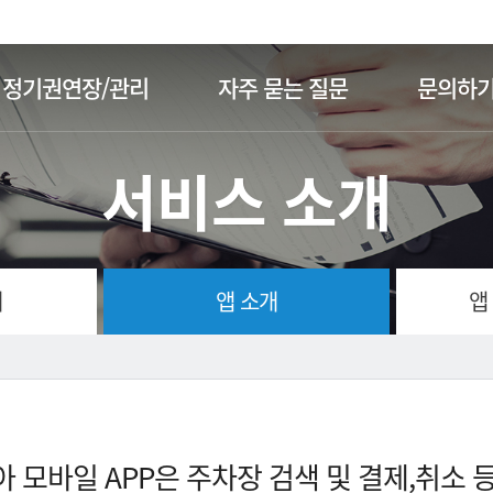
주메뉴 바로가기
본문 바로가기
정기권연장/관리
자주 묻는 질문
문의하
서비스 소개
개
앱 소개
앱
 모바일 APP은 주차장 검색 및 결제,취소 