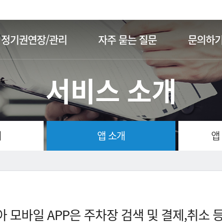
주메뉴 바로가기
본문 바로가기
정기권연장/관리
자주 묻는 질문
문의하
서비스 소개
개
앱 소개
앱
 모바일 APP은 주차장 검색 및 결제,취소 