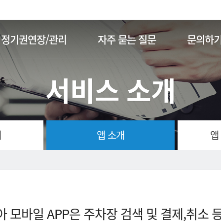
주메뉴 바로가기
본문 바로가기
정기권연장/관리
자주 묻는 질문
문의하
서비스 소개
개
앱 소개
앱
 모바일 APP은 주차장 검색 및 결제,취소 