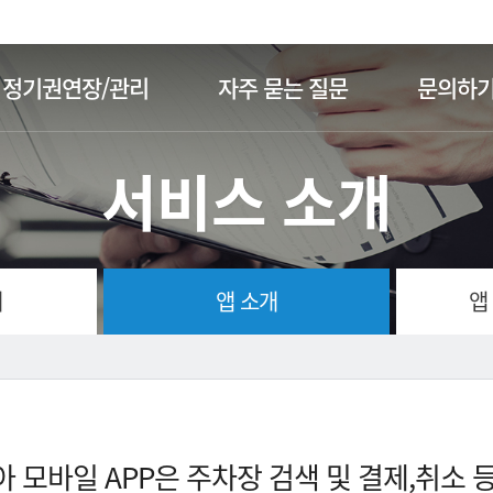
주메뉴 바로가기
본문 바로가기
정기권연장/관리
자주 묻는 질문
문의하
서비스 소개
개
앱 소개
앱
 모바일 APP은 주차장 검색 및 결제,취소 