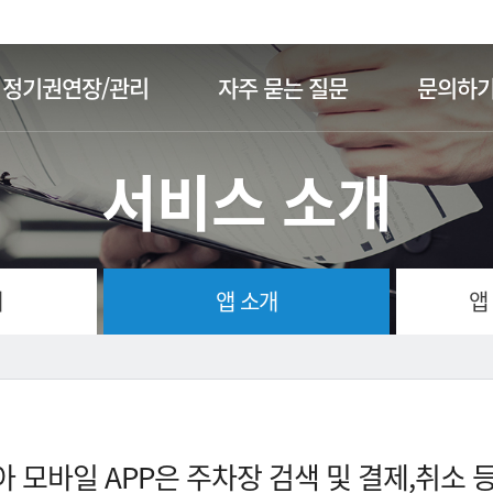
주메뉴 바로가기
본문 바로가기
정기권연장/관리
자주 묻는 질문
문의하
서비스 소개
개
앱 소개
앱
 모바일 APP은 주차장 검색 및 결제,취소 