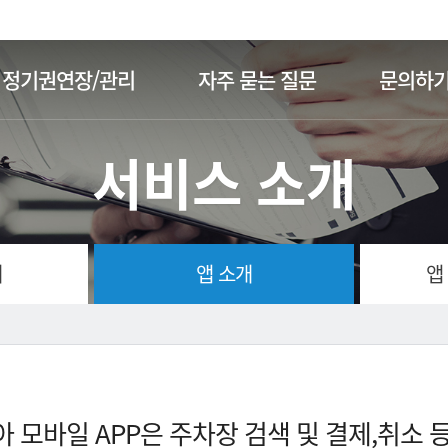
주메뉴 바로가기
본문 바로가기
정기권연장/관리
자주 묻는 질문
문의하
서비스 소개
개
앱 소개
앱
 모바일 APP은 주차장 검색 및 결제,취소 