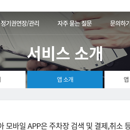
주메뉴 바로가기
본문 바로가기
정기권연장/관리
자주 묻는 질문
문의하
서비스 소개
개
앱 소개
앱
 모바일 APP은 주차장 검색 및 결제,취소 