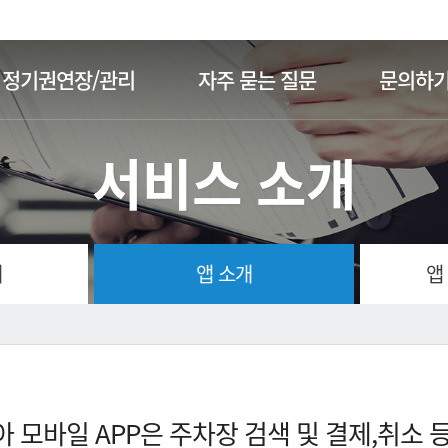
주메뉴 바로가기
본문 바로가기
정기권연장/관리
자주 묻는 질문
문의하
서비스 소개
개
앱 소개
앱
 모바일 APP은 주차장 검색 및 결제,취소 