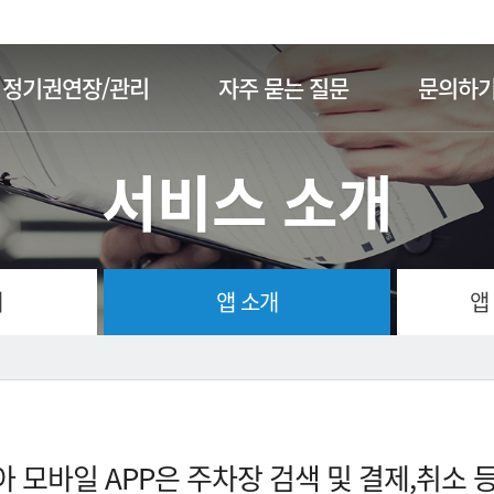
주메뉴 바로가기
본문 바로가기
정기권연장/관리
자주 묻는 질문
문의하
서비스 소개
개
앱 소개
앱
 모바일 APP은 주차장 검색 및 결제,취소 