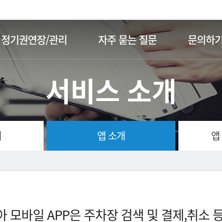
주메뉴 바로가기
본문 바로가기
정기권연장/관리
자주 묻는 질문
문의하
서비스 소개
개
앱 소개
앱
 모바일 APP은 주차장 검색 및 결제,취소 