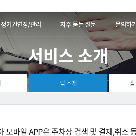
주메뉴 바로가기
본문 바로가기
정기권연장/관리
자주 묻는 질문
문의하
서비스 소개
개
앱 소개
앱
 모바일 APP은 주차장 검색 및 결제,취소 