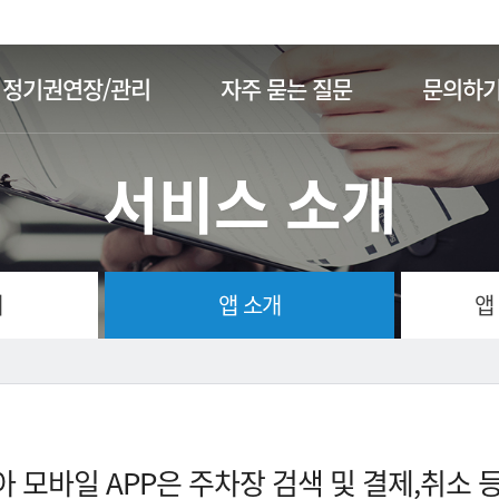
주메뉴 바로가기
본문 바로가기
정기권연장/관리
자주 묻는 질문
문의하
서비스 소개
개
앱 소개
앱
 모바일 APP은 주차장 검색 및 결제,취소 