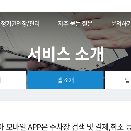
주메뉴 바로가기
본문 바로가기
정기권연장/관리
자주 묻는 질문
문의하
서비스 소개
개
앱 소개
앱
 모바일 APP은 주차장 검색 및 결제,취소 