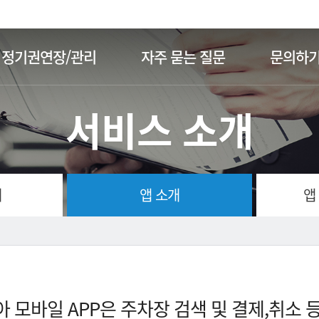
주메뉴 바로가기
본문 바로가기
정기권연장/관리
자주 묻는 질문
문의하
서비스 소개
개
앱 소개
앱
 모바일 APP은 주차장 검색 및 결제,취소 