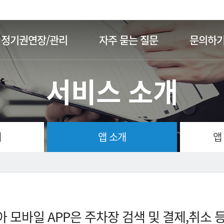
주메뉴 바로가기
본문 바로가기
정기권연장/관리
자주 묻는 질문
문의하
서비스 소개
개
앱 소개
앱
 모바일 APP은 주차장 검색 및 결제,취소 