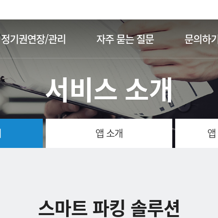
주메뉴 바로가기
본문 바로가기
정기권연장/관리
자주 묻는 질문
문의하
서비스 소개
개
앱 소개
앱
스마트 파킹 솔루션