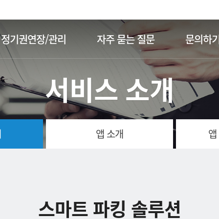
주메뉴 바로가기
본문 바로가기
정기권연장/관리
자주 묻는 질문
문의하
서비스 소개
개
앱 소개
앱
스마트 파킹 솔루션