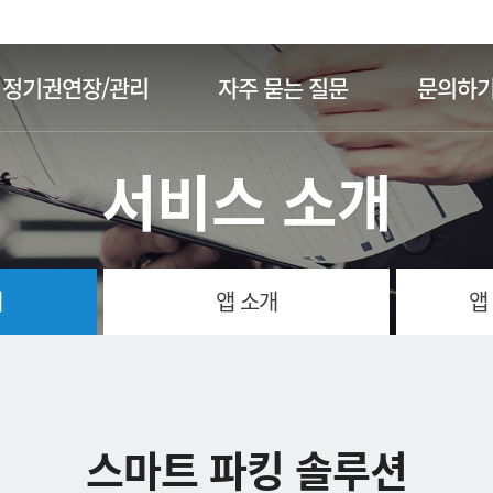
주메뉴 바로가기
본문 바로가기
정기권연장/관리
자주 묻는 질문
문의하
서비스 소개
개
앱 소개
앱
스마트 파킹 솔루션