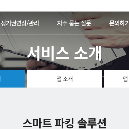
주메뉴 바로가기
본문 바로가기
정기권연장/관리
자주 묻는 질문
문의하
서비스 소개
개
앱 소개
앱
스마트 파킹 솔루션