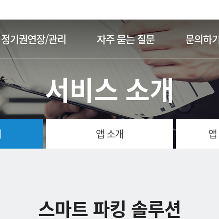
주메뉴 바로가기
본문 바로가기
정기권연장/관리
자주 묻는 질문
문의하
서비스 소개
개
앱 소개
앱
스마트 파킹 솔루션