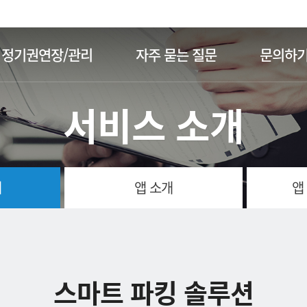
주메뉴 바로가기
본문 바로가기
정기권연장/관리
자주 묻는 질문
문의하
서비스 소개
개
앱 소개
앱
스마트 파킹 솔루션