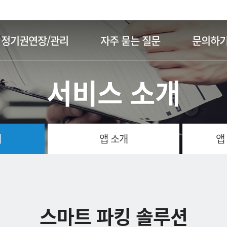
주메뉴 바로가기
본문 바로가기
정기권연장/관리
자주 묻는 질문
문의하
서비스 소개
개
앱 소개
앱
스마트 파킹 솔루션