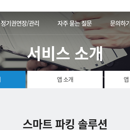
주메뉴 바로가기
본문 바로가기
정기권연장/관리
자주 묻는 질문
문의하
서비스 소개
개
앱 소개
앱
스마트 파킹 솔루션