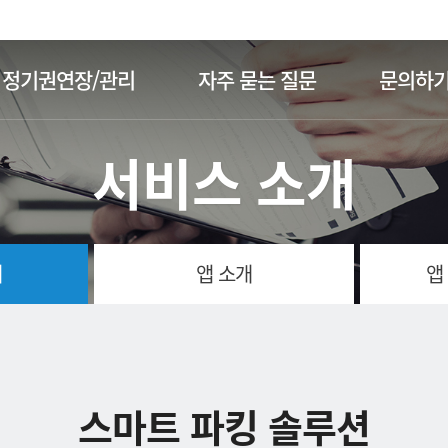
주메뉴 바로가기
본문 바로가기
정기권연장/관리
자주 묻는 질문
문의하
서비스 소개
개
앱 소개
앱
스마트 파킹 솔루션