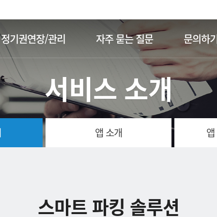
주메뉴 바로가기
본문 바로가기
정기권연장/관리
자주 묻는 질문
문의하
서비스 소개
개
앱 소개
앱
스마트 파킹 솔루션