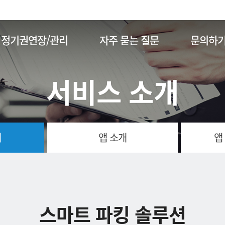
주메뉴 바로가기
본문 바로가기
정기권연장/관리
자주 묻는 질문
문의하
서비스 소개
개
앱 소개
앱
스마트 파킹 솔루션