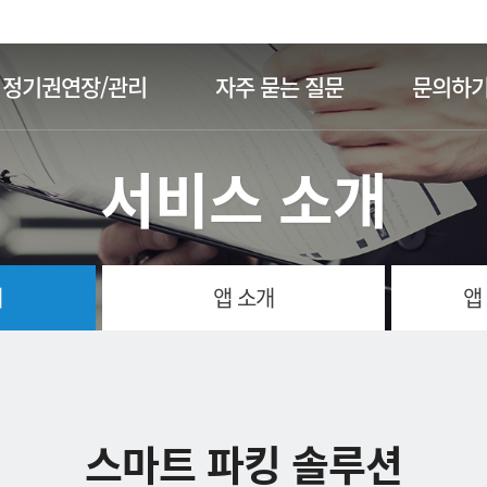
주메뉴 바로가기
본문 바로가기
정기권연장/관리
자주 묻는 질문
문의하
서비스 소개
개
앱 소개
앱
스마트 파킹 솔루션