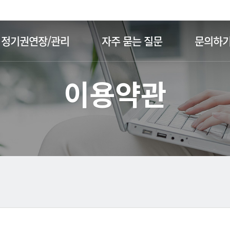
주메뉴 바로가기
본문 바로가기
정기권연장/관리
자주 묻는 질문
문의하
이용약관