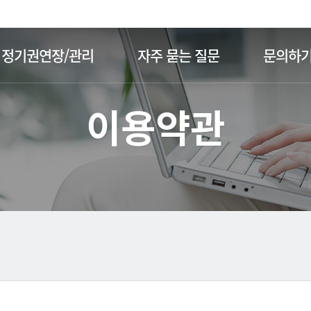
주메뉴 바로가기
본문 바로가기
정기권연장/관리
자주 묻는 질문
문의하
이용약관