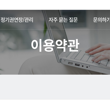
주메뉴 바로가기
본문 바로가기
정기권연장/관리
자주 묻는 질문
문의하
이용약관