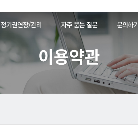
주메뉴 바로가기
본문 바로가기
정기권연장/관리
자주 묻는 질문
문의하
이용약관