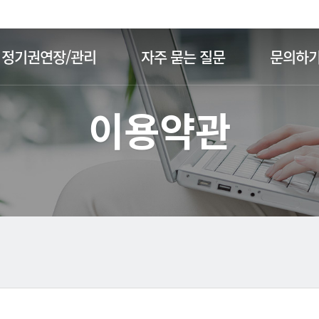
주메뉴 바로가기
본문 바로가기
정기권연장/관리
자주 묻는 질문
문의하
이용약관