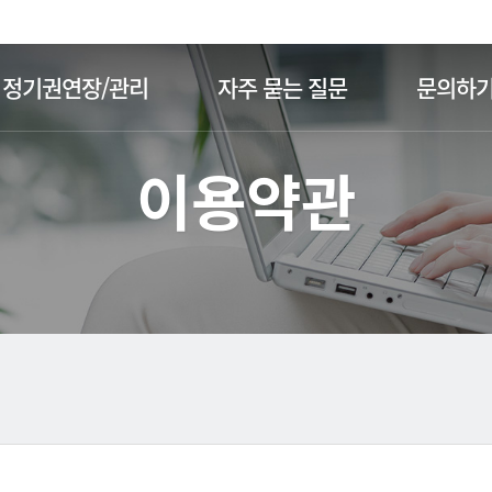
주메뉴 바로가기
본문 바로가기
정기권연장/관리
자주 묻는 질문
문의하
이용약관