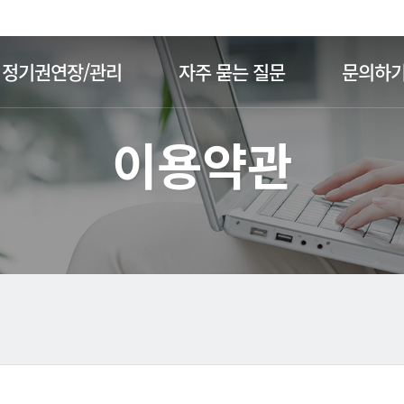
주메뉴 바로가기
본문 바로가기
정기권연장/관리
자주 묻는 질문
문의하
이용약관