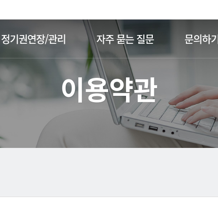
주메뉴 바로가기
본문 바로가기
정기권연장/관리
자주 묻는 질문
문의하
이용약관